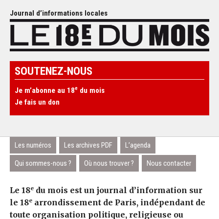
Journal d’informations locales
SOUTENEZ-NOUS
e
Je m’abonne au 18
du mois
Je fais un don
Les numéros
Les archives PDF
L’agenda
Qui sommes-nous ?
Où nous trouver ?
Nous contacter
e
Le 18
du mois est un journal d’information sur
e
le 18
arrondissement de Paris, indépendant de
toute organisation politique, religieuse ou