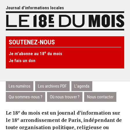
Journal d’informations locales
SOUTENEZ-NOUS
e
Je m’abonne au 18
du mois
Je fais un don
Les numéros
Les archives PDF
L’agenda
Qui sommes-nous ?
Où nous trouver ?
Nous contacter
e
Le 18
du mois est un journal d’information sur
e
le 18
arrondissement de Paris, indépendant de
toute organisation politique, religieuse ou