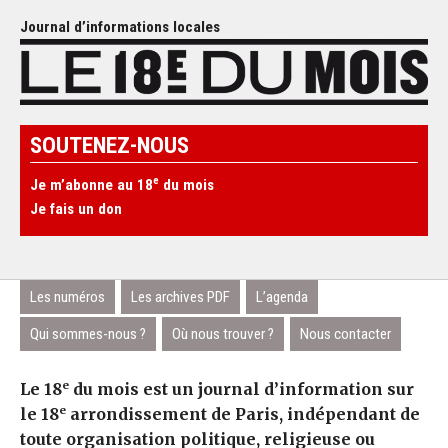
Journal d’informations locales
SOUTENEZ-NOUS
e
Je m’abonne au 18
du mois
Je fais un don
Les numéros
Les archives PDF
L’agenda
Qui sommes-nous ?
Où nous trouver ?
Nous contacter
e
Le 18
du mois est un journal d’information sur
e
le 18
arrondissement de Paris, indépendant de
toute organisation politique, religieuse ou