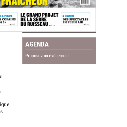
AGENDA
Proposez un événement
e
,
ique
ns
u