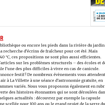
UR
ibliothèque ou encore les pieds dans la rivière du jardin
a recherche d’écrins de fraîcheur pour cet été. Mais
0 °C, ces propositions ne sont plus aussi efficientes.
articles sur les problèmes structurels – des écoles et d
le l’une des plus difficiles à vivre en cas de canicule.
nnonce festif ! De nombreux évènements vous attendent
air à La Villette à une séance d’astronomie gratuite, en
grammes variés. Nous vous proposons également en rubr
verte des histoires étonnantes qui se sont déroulées da
elques actualités : découvrez par exemple la capsule
e scellée pour 100 ans ou le grand projet de la serre d