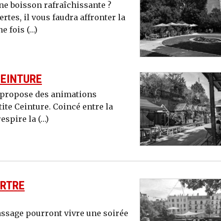
une boisson rafraîchissante ?
tes, il vous faudra affronter la
e fois (…)
CEINTURE
s propose des animations
ite Ceinture. Coincé entre la
respire la (…)
ARTRE
passage pourront vivre une soirée