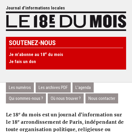
Journal d’informations locales
SOUTENEZ-NOUS
e
Je m’abonne au 18
du mois
Je fais un don
Les numéros
Les archives PDF
L’agenda
Qui sommes-nous ?
Où nous trouver ?
Nous contacter
e
Le 18
du mois est un journal d’information sur
e
le 18
arrondissement de Paris, indépendant de
toute organisation politique, religieuse ou