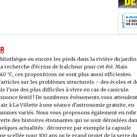
UR
ibliothèque ou encore les pieds dans la rivière du jardin
a recherche d’écrins de fraîcheur pour cet été. Mais
0 °C, ces propositions ne sont plus aussi efficientes.
articles sur les problèmes structurels – des écoles et d
le l’une des plus difficiles à vivre en cas de canicule.
nnonce festif ! De nombreux évènements vous attendent
air à La Villette à une séance d’astronomie gratuite, en
grammes variés. Nous vous proposons également en rubr
verte des histoires étonnantes qui se sont déroulées da
elques actualités : découvrez par exemple la capsule
e scellée pour 100 ans ou le grand projet de la serre d