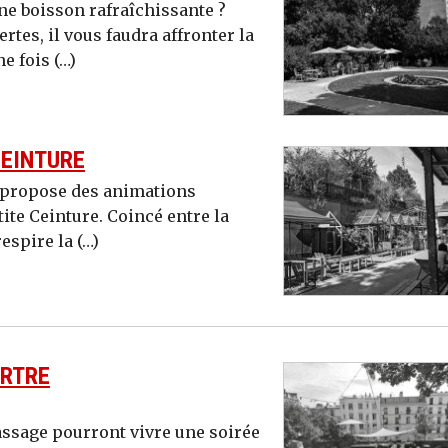
une boisson rafraîchissante ?
tes, il vous faudra affronter la
e fois (…)
CEINTURE
s propose des animations
ite Ceinture. Coincé entre la
respire la (…)
ARTRE
passage pourront vivre une soirée