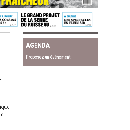
AGENDA
Proposez un événement
e
,
ique
ns
u