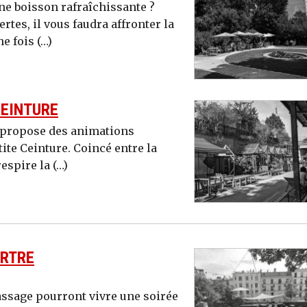
une boisson rafraîchissante ?
tes, il vous faudra affronter la
e fois (…)
CEINTURE
s propose des animations
ite Ceinture. Coincé entre la
respire la (…)
ARTRE
passage pourront vivre une soirée