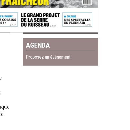
AGENDA
Proposez un événement
e
,
ique
ns
u