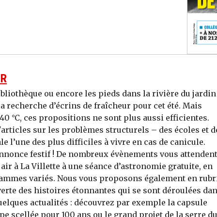
UR
ibliothèque ou encore les pieds dans la rivière du jardin
a recherche d’écrins de fraîcheur pour cet été. Mais
0 °C, ces propositions ne sont plus aussi efficientes.
articles sur les problèmes structurels – des écoles et d
le l’une des plus difficiles à vivre en cas de canicule.
nnonce festif ! De nombreux évènements vous attendent
air à La Villette à une séance d’astronomie gratuite, en
grammes variés. Nous vous proposons également en rubr
verte des histoires étonnantes qui se sont déroulées da
elques actualités : découvrez par exemple la capsule
e scellée pour 100 ans ou le grand projet de la serre d