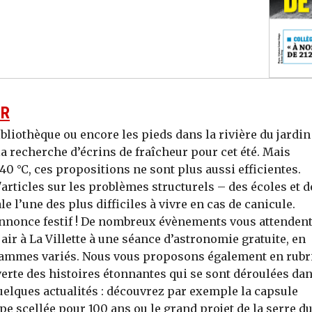
UR
ibliothèque ou encore les pieds dans la rivière du jardin
a recherche d’écrins de fraîcheur pour cet été. Mais
0 °C, ces propositions ne sont plus aussi efficientes.
articles sur les problèmes structurels – des écoles et d
le l’une des plus difficiles à vivre en cas de canicule.
nnonce festif ! De nombreux évènements vous attendent
air à La Villette à une séance d’astronomie gratuite, en
grammes variés. Nous vous proposons également en rubr
verte des histoires étonnantes qui se sont déroulées da
elques actualités : découvrez par exemple la capsule
e scellée pour 100 ans ou le grand projet de la serre d