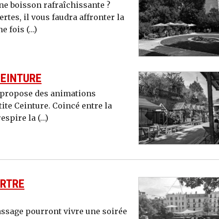
une boisson rafraîchissante ?
tes, il vous faudra affronter la
e fois (…)
CEINTURE
s propose des animations
ite Ceinture. Coincé entre la
respire la (…)
ARTRE
passage pourront vivre une soirée