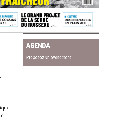
AGENDA
Proposez un événement
e
,
ique
ns
u