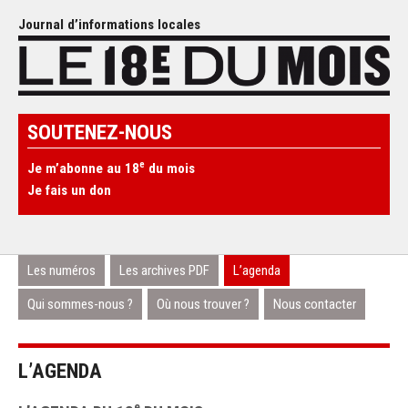
Journal d’informations locales
SOUTENEZ-NOUS
e
Je m’abonne au 18
du mois
Je fais un don
Les numéros
Les archives PDF
L’agenda
Qui sommes-nous ?
Où nous trouver ?
Nous contacter
L’AGENDA
e