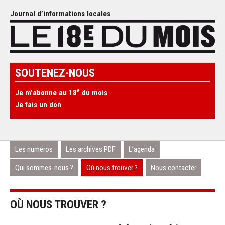
Journal d’informations locales
SOUTENEZ-NOUS
e
Je m’abonne au 18
du mois
Je fais un don
Les numéros
Les archives PDF
L’agenda
Qui sommes-nous ?
Où nous trouver ?
Nous contacter
OÙ NOUS TROUVER ?