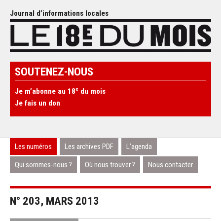
Journal d’informations locales
SOUTENEZ-NOUS
e
Je m’abonne au 18
du mois
Je fais un don
Les numéros
Les archives PDF
L’agenda
Qui sommes-nous ?
Où nous trouver ?
Nous contacter
N° 203, MARS 2013