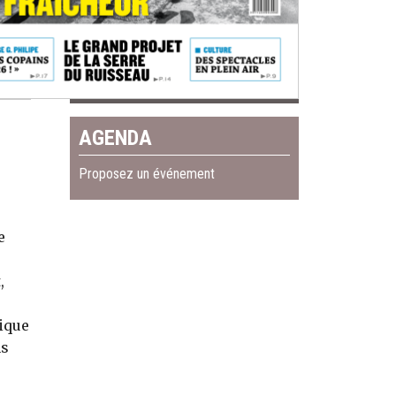
AGENDA
Proposez un événement
e
,
ique
ns
u