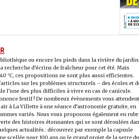
UR
ibliothèque ou encore les pieds dans la rivière du jardin
a recherche d’écrins de fraîcheur pour cet été. Mais
0 °C, ces propositions ne sont plus aussi efficientes.
articles sur les problèmes structurels – des écoles et d
le l’une des plus difficiles à vivre en cas de canicule.
nnonce festif ! De nombreux évènements vous attendent
air à La Villette à une séance d’astronomie gratuite, en
grammes variés. Nous vous proposons également en rubr
verte des histoires étonnantes qui se sont déroulées da
elques actualités : découvrez par exemple la capsule
e scellée pour 100 ans ou le grand projet de la serre d