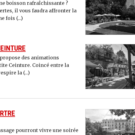
une boisson rafraîchissante ?
tes, il vous faudra affronter la
e fois (…)
CEINTURE
s propose des animations
ite Ceinture. Coincé entre la
respire la (…)
ARTRE
passage pourront vivre une soirée