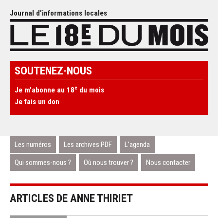
Journal d’informations locales
SOUTENEZ-NOUS
e
Je m’abonne au 18
du mois
Je fais un don
Les numéros
Les archives PDF
L’agenda
Qui sommes-nous ?
Où nous trouver ?
Nous contacter
ARTICLES DE ANNE THIRIET