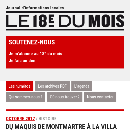
Journal d’informations locales
SOUTENEZ-NOUS
e
Je m’abonne au 18
du mois
Je fais un don
Les numéros
Les archives PDF
L’agenda
Qui sommes-nous ?
Où nous trouver ?
Nous contacter
OCTOBRE 2017
/ HISTOIRE
DU MAQUIS DE MONTMARTRE À LA VILLA