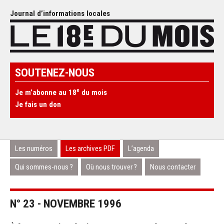
Journal d’informations locales
SOUTENEZ-NOUS
e
Je m’abonne au 18
du mois
Je fais un don
Les numéros
Les archives PDF
L’agenda
Qui sommes-nous ?
Où nous trouver ?
Nous contacter
N° 23 - NOVEMBRE 1996