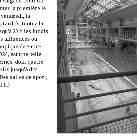
a Salgado. Pour un
nter la première le
 vendredi, la
tardifs, tentez la
squ’à 23 h les lundis,
es affluences ou
lympique de Saint-
24, est une belle
ernes, dont quatre
oirs jusqu’à dix
Des salles de sport,
(...)