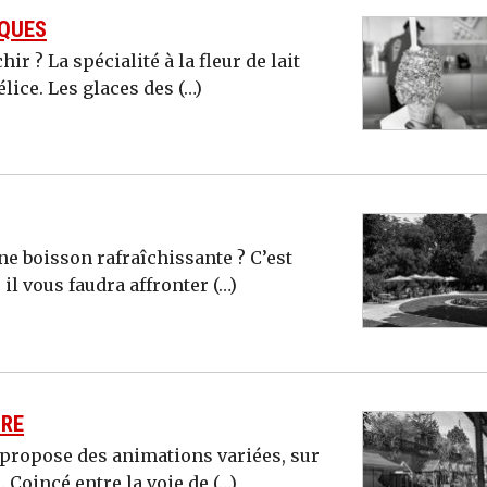
IQUES
r ? La spécialité à la fleur de lait
lice. Les glaces des (…)
une boisson rafraîchissante ? C’est
il vous faudra affronter (…)
URE
s propose des animations variées, sur
 Coincé entre la voie de (…)