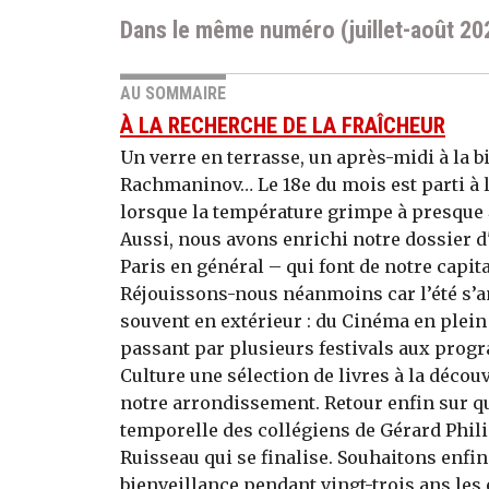
Dans le même numéro (juillet-août 20
AU SOMMAIRE
À LA RECHERCHE DE LA FRAÎCHEUR
Un verre en terrasse, un après-midi à la b
Rachmaninov… Le 18e du mois est parti à l
lorsque la température grimpe à presque 4
Aussi, nous avons enrichi notre dossier d'
Paris en général – qui font de notre capita
Réjouissons-nous néanmoins car l’été s’a
souvent en extérieur : du Cinéma en plein 
passant par plusieurs festivals aux pro
Culture une sélection de livres à la décou
notre arrondissement. Retour enfin sur qu
temporelle des collégiens de Gérard Philip
Ruisseau qui se finalise. Souhaitons enfin 
bienveillance pendant vingt-trois ans les 