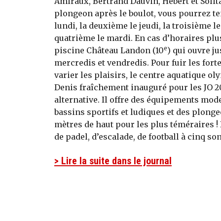
Amiraux, Bertrand Dauvin, Hébert et Solit
plongeon après le boulot, vous pourrez te
lundi, la deuxième le jeudi, la troisième le
quatrième le mardi. En cas d’horaires plus 
e
piscine Château Landon (10
) qui ouvre ju
mercredis et vendredis. Pour fuir les fort
varier les plaisirs, le centre aquatique o
Denis fraîchement inauguré pour les JO 20
alternative. Il offre des équipements mod
bassins sportifs et ludiques et des plonge
mètres de haut pour les plus téméraires ! 
de padel, d’escalade, de football à cinq sont 
> Lire la suite dans le journal