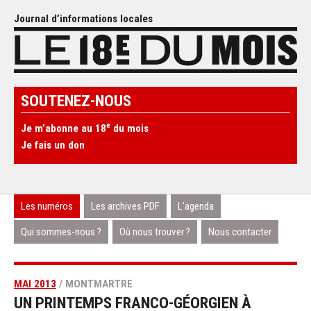
Journal d’informations locales
SOUTENEZ-NOUS
e
Je m’abonne au 18
du mois
Je fais un don
Les numéros
Les archives PDF
L’agenda
Qui sommes-nous ?
Où nous trouver ?
Nous contacter
MAI 2013
/ MONTMARTRE
UN PRINTEMPS FRANCO-GÉORGIEN À