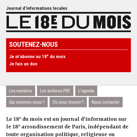
Journal d’informations locales
SOUTENEZ-NOUS
e
Je m’abonne au 18
du mois
Je fais un don
Les numéros
Les archives PDF
L’agenda
Qui sommes-nous ?
Où nous trouver ?
Nous contacter
e
Le 18
du mois est un journal d’information sur
e
le 18
arrondissement de Paris, indépendant de
toute organisation politique, religieuse ou