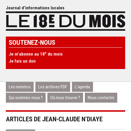
Journal d’informations locales
SOUTENEZ-NOUS
e
Je m’abonne au 18
du mois
Je fais un don
Les numéros
Les archives PDF
L’agenda
Qui sommes-nous ?
Où nous trouver ?
Nous contacter
ARTICLES DE JEAN-CLAUDE N’DIAYE