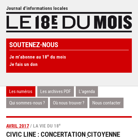
Journal d’informations locales
SOUTENEZ-NOUS
e
Je m’abonne au 18
du mois
Je fais un don
Les numéros
Les archives PDF
L’agenda
Qui sommes-nous ?
Où nous trouver ?
Nous contacter
e
AVRIL 2017
/ LA VIE DU 18
CIVIC LINE : CONCERTATION CITOYENNE