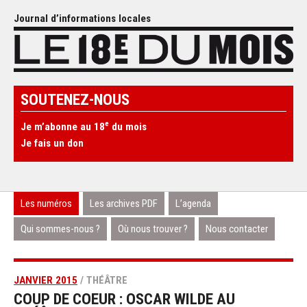
Journal d’informations locales
SOUTENEZ-NOUS
e
Je m’abonne au 18
du mois
Je fais un don
Les numéros
Les archives PDF
L’agenda
Qui sommes-nous ?
Où nous trouver ?
Nous contacter
JANVIER 2015
/ THÉÂTRE
COUP DE COEUR : OSCAR WILDE AU