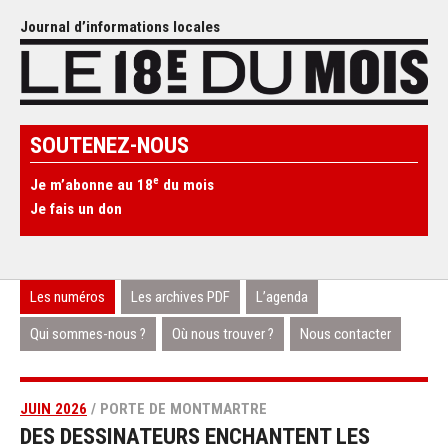
Journal d’informations locales
SOUTENEZ-NOUS
e
Je m’abonne au 18
du mois
Je fais un don
Les numéros
Les archives PDF
L’agenda
Qui sommes-nous ?
Où nous trouver ?
Nous contacter
JUIN 2026
/ PORTE DE MONTMARTRE
DES DESSINATEURS ENCHANTENT LES