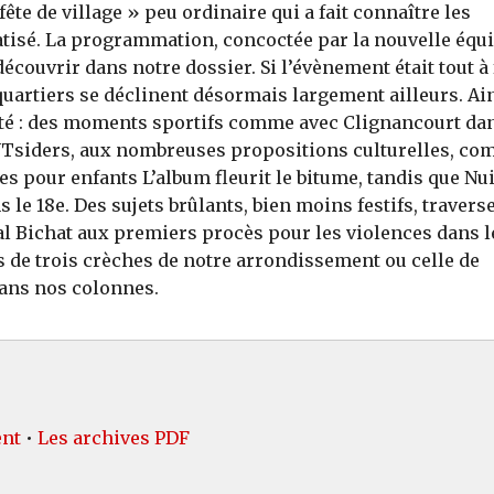
fête de village » peu ordinaire qui a fait connaître les
tisé. La programmation, concoctée par la nouvelle équ
découvrir dans notre dossier. Si l’évènement était tout à 
quartiers se déclinent désormais largement ailleurs. Ain
’été : des moments sportifs comme avec Clignancourt da
 OUTsiders, aux nombreuses propositions culturelles, c
vres pour enfants L’album fleurit le bitume, tandis que Nui
 le 18e. Des sujets brûlants, bien moins festifs, travers
ital Bichat aux premiers procès pour les violences dans l
és de trois crèches de notre arrondissement ou celle de
dans nos colonnes.
ent
•
Les archives PDF