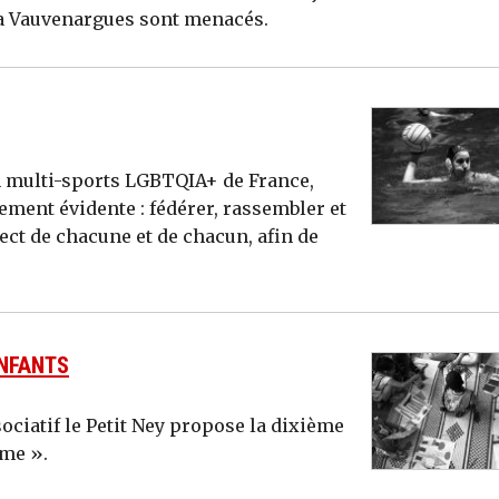
lla Vauvenargues sont menacés.
n multi-sports LGBTQIA+ de France,
ement évidente : fédérer, rassembler et
ect de chacune et de chacun, afin de
ENFANTS
associatif le Petit Ney propose la dixième
ume ».