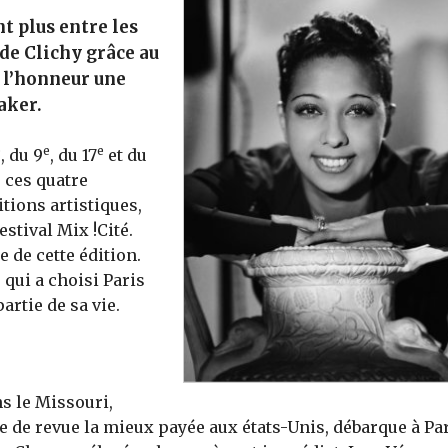
nt plus entre les
de Clichy grâce au
à l’honneur une
aker.
e
e
e
, du 9
, du 17
et du
 ces quatre
tions artistiques,
stival Mix !Cité.
 de cette édition.
 qui a choisi Paris
artie de sa vie.
ns le Missouri,
te de revue la mieux payée aux états-Unis, débarque à Pa