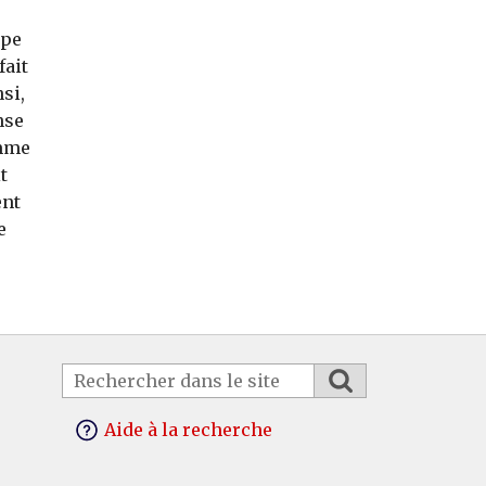
ipe
fait
si,
nse
omme
t
ent
e
Aide à la recherche