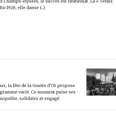
es Champs-élysées, le succès est immédiat. La « Vénus
n 1926, elle danse (...)
x, la fête de la Goutte d’Or propose
ogramme varié. Ce moment puise ses
mopolite, solidaire et engagé.