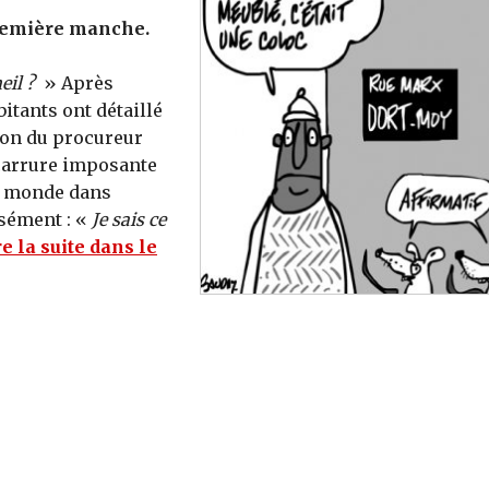
première manche.
eil ?
» Après
itants ont détaillé
ion du procureur
 carrure imposante
le monde dans
sément : «
Je sais ce
re la suite dans le