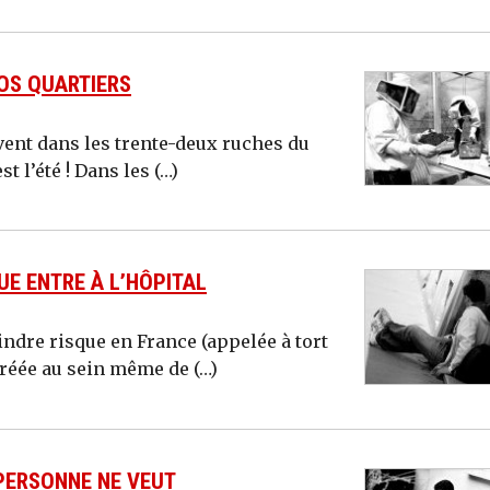
NOS QUARTIERS
vent dans les trente-deux ruches du
t l’été ! Dans les (…)
E ENTRE À L’HÔPITAL
dre risque en France (appelée à tort
créée au sein même de (…)
PERSONNE NE VEUT