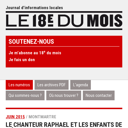
Journal d’informations locales
SOUTENEZ-NOUS
e
Je m’abonne au 18
du mois
Je fais un don
Les numéros
Les archives PDF
L’agenda
Qui sommes-nous ?
Où nous trouver ?
Nous contacter
JUIN 2015
/ MONTMARTRE
LE CHANTEUR RAPHAEL ET LES ENFANTS DE