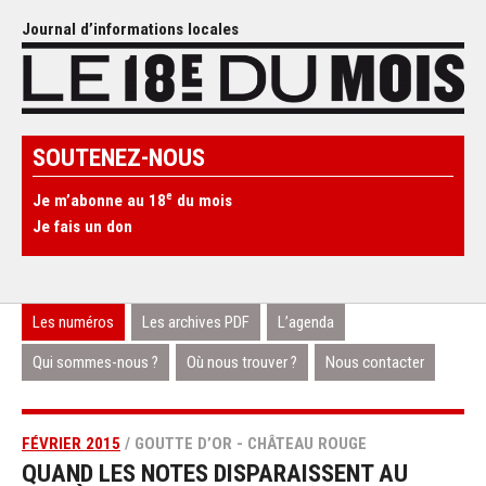
Journal d’informations locales
SOUTENEZ-NOUS
e
Je m’abonne au 18
du mois
Je fais un don
Les numéros
Les archives PDF
L’agenda
Qui sommes-nous ?
Où nous trouver ?
Nous contacter
FÉVRIER 2015
/ GOUTTE D’OR - CHÂTEAU ROUGE
QUAND LES NOTES DISPARAISSENT AU