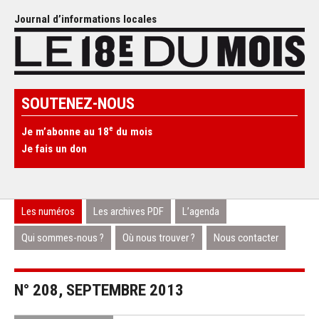
Journal d’informations locales
SOUTENEZ-NOUS
e
Je m’abonne au 18
du mois
Je fais un don
Les numéros
Les archives PDF
L’agenda
Qui sommes-nous ?
Où nous trouver ?
Nous contacter
N° 208, SEPTEMBRE 2013