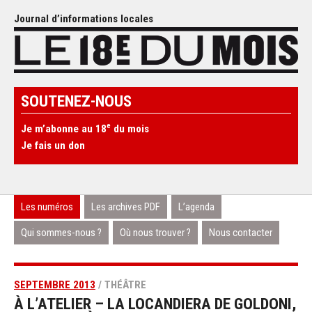
Journal d’informations locales
SOUTENEZ-NOUS
e
Je m’abonne au 18
du mois
Je fais un don
Les numéros
Les archives PDF
L’agenda
Qui sommes-nous ?
Où nous trouver ?
Nous contacter
SEPTEMBRE 2013
/ THÉÂTRE
À L’ATELIER – LA LOCANDIERA DE GOLDONI,