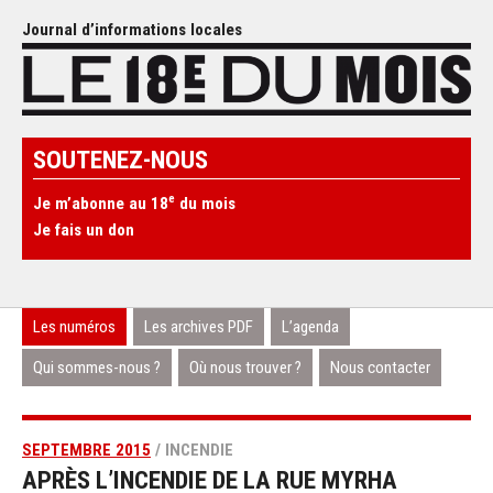
Journal d’informations locales
SOUTENEZ-NOUS
e
Je m’abonne au 18
du mois
Je fais un don
Les numéros
Les archives PDF
L’agenda
Qui sommes-nous ?
Où nous trouver ?
Nous contacter
SEPTEMBRE 2015
/ INCENDIE
APRÈS L’INCENDIE DE LA RUE MYRHA