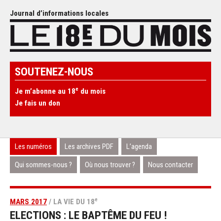
Journal d’informations locales
SOUTENEZ-NOUS
e
Je m’abonne au 18
du mois
Je fais un don
Les numéros
Les archives PDF
L’agenda
Qui sommes-nous ?
Où nous trouver ?
Nous contacter
e
MARS 2017
/ LA VIE DU 18
ELECTIONS : LE BAPTÊME DU FEU !