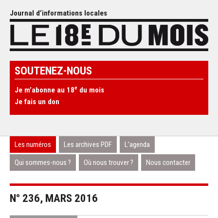
Journal d’informations locales
SOUTENEZ-NOUS
e
Je m’abonne au 18
du mois
Je fais un don
Les numéros
Les archives PDF
L’agenda
Qui sommes-nous ?
Où nous trouver ?
Nous contacter
N° 236, MARS 2016