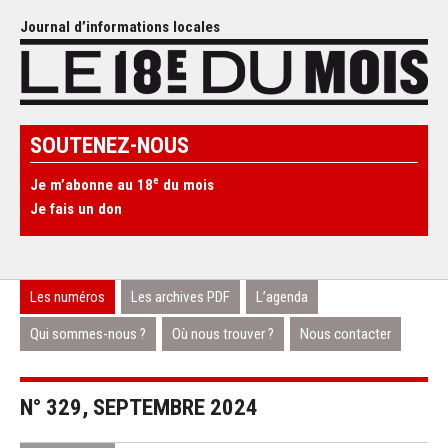
Journal d’informations locales
SOUTENEZ-NOUS
e
Je m’abonne au 18
du mois
Je fais un don
Les numéros
Les archives PDF
L’agenda
Qui sommes-nous ?
Où nous trouver ?
Nous contacter
N° 329, SEPTEMBRE 2024