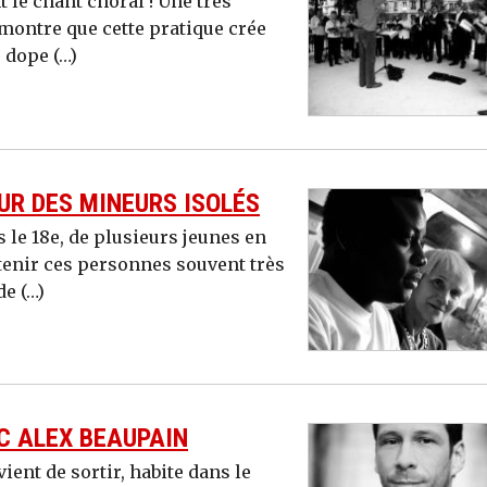
t le chant choral ! Une très
montre que cette pratique crée
, dope (…)
UR DES MINEURS ISOLÉS
 le 18e, de plusieurs jeunes en
tenir ces personnes souvent très
e (…)
C ALEX BEAUPAIN
ient de sortir, habite dans le