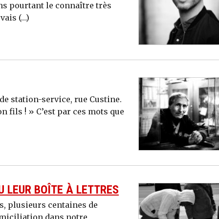
ns pourtant le connaître très
vais (…)
e station-service, rue Custine.
on fils ! » C’est par ces mots que
U LEUR BOÎTE À LETTRES
s, plusieurs centaines de
miciliation dans notre