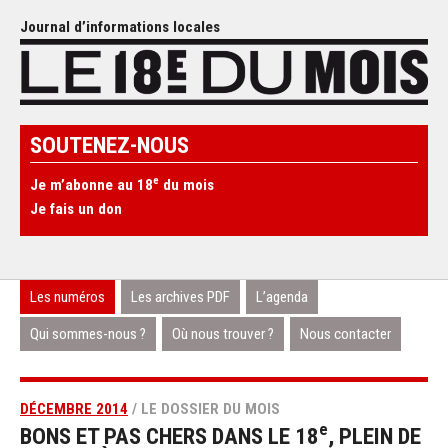
Journal d’informations locales
SOUTENEZ-NOUS
e
Je m’abonne au 18
du mois
Je fais un don
Les numéros
Les archives PDF
L’agenda
Qui sommes-nous ?
Où nous trouver ?
Nous contacter
DÉCEMBRE 2014
/ LE DOSSIER DU MOIS
e
BONS ET PAS CHERS DANS LE 18
, PLEIN DE