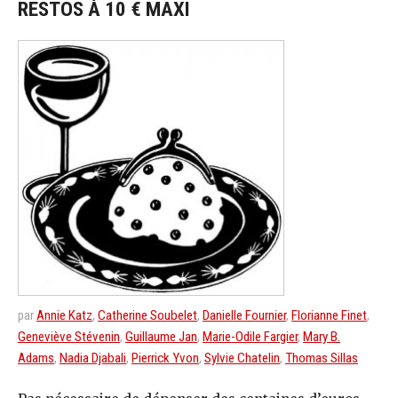
RESTOS À 10 € MAXI
par
Annie Katz
,
Catherine Soubelet
,
Danielle Fournier
,
Florianne Finet
,
Geneviève Stévenin
,
Guillaume Jan
,
Marie-Odile Fargier
,
Mary B.
Adams
,
Nadia Djabali
,
Pierrick Yvon
,
Sylvie Chatelin
,
Thomas Sillas