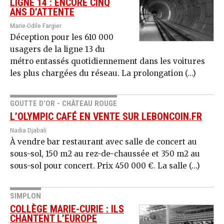
LIGNE 14 : ENCORE CINQ
ANS D’ATTENTE
Marie-Odile Fargier
Déception pour les 610 000
usagers de la ligne 13 du
métro entassés quotidiennement dans les voitures
les plus chargées du réseau. La prolongation (…)
GOUTTE D’OR - CHÂTEAU ROUGE
L’OLYMPIC CAFÉ EN VENTE SUR LEBONCOIN.FR
Nadia Djabali
À vendre bar restaurant avec salle de concert au
sous-sol, 150 m2 au rez-de-chaussée et 350 m2 au
sous-sol pour concert. Prix 450 000 €. La salle (…)
SIMPLON
COLLÈGE MARIE-CURIE : ILS
CHANTENT L’EUROPE