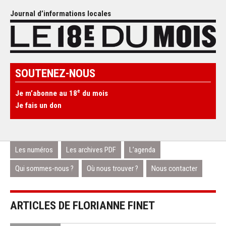
Journal d’informations locales
SOUTENEZ-NOUS
e
Je m’abonne au 18
du mois
Je fais un don
Les numéros
Les archives PDF
L’agenda
Qui sommes-nous ?
Où nous trouver ?
Nous contacter
ARTICLES DE FLORIANNE FINET