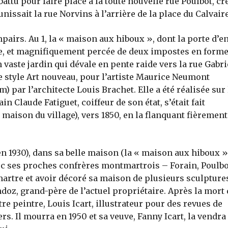
battu pour faire place à la toute nouvelle rue Poulbot, cr
issait la rue Norvins à l’arrière de la place du Calvaire
irs. Au 1, la « maison aux hiboux », dont la porte d’e
re, et magnifiquement percée de deux impostes en form
 vaste jardin qui dévale en pente raide vers la rue Gabri
le style Art nouveau, pour l’artiste Maurice Neumont
m) par l’architecte Louis Brachet. Elle a été réalisée sur 
n Claude Fatiguet, coiffeur de son état, s’était fait
maison du village), vers 1850, en la flanquant fièrement
n 1930), dans sa belle maison (la « maison aux hiboux »
ec ses proches confrères montmartrois – Forain, Poulbo
artre et avoir décoré sa maison de plusieurs sculpture
oz, grand-père de l’actuel propriétaire. Après la mort 
e peintre, Louis Icart, illustrateur pour des revues de
s. Il mourra en 1950 et sa veuve, Fanny Icart, la vendra