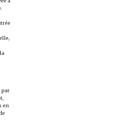
éée à
.
ntrée
e
elle,
la
 par
t,
s en
de