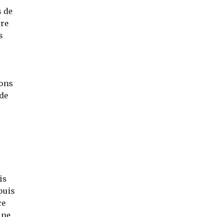
s de
ure
s
vons
 de
is
puis
ce
une