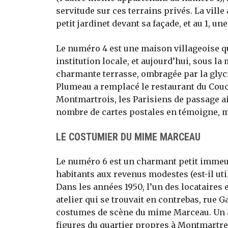
servitude sur ces terrains privés. La vill
petit jardinet devant sa façade, et au 1, u
Le numéro 4 est une maison villageoise qu
institution locale, et aujourd’hui, sous l
charmante terrasse, ombragée par la glyci
Plumeau a remplacé le restaurant du Couc
Montmartrois, les Parisiens de passage ai
nombre de cartes postales en témoigne, m
LE COSTUMIER DU MIME MARCEAU
Le numéro 6 est un charmant petit immeub
habitants aux revenus modestes (est-il util
Dans les années 1950, l’un des locataires
atelier qui se trouvait en contrebas, rue G
costumes de scène du mime Marceau. Un au
figures du quartier propres à Montmartre :