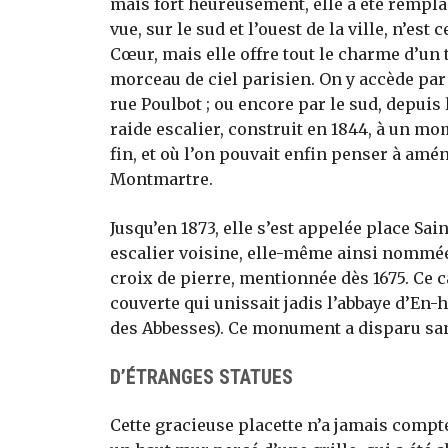
mais fort heureusement, elle a été rempl
vue, sur le sud et l’ouest de la ville, n’es
Cœur, mais elle offre tout le charme d’un 
morceau de ciel parisien. On y accède par 
rue Poulbot ; ou encore par le sud, depuis 
raide escalier, construit en 1844, à un mo
fin, et où l’on pouvait enfin penser à amén
Montmartre.
Jusqu’en 1873, elle s’est appelée place Sa
escalier voisine, elle-même ainsi nommée p
croix de pierre, mentionnée dès 1675. Ce c
couverte qui unissait jadis l’abbaye d’En-h
des Abbesses). Ce monument a disparu sans
D’ÉTRANGES STATUES
Cette gracieuse placette n’a jamais compté 