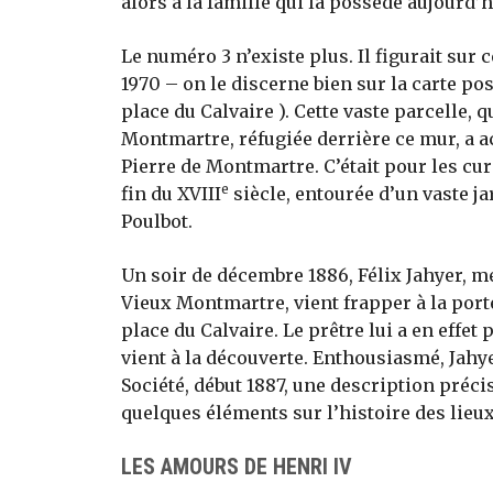
alors à la famille qui la possède aujourd’h
Le numéro 3 n’existe plus. Il figurait sur 
1970 – on le discerne bien sur la carte po
place du Calvaire ). Cette vaste parcelle, 
Montmartre, réfugiée derrière ce mur, a ac
Pierre de Montmartre. C’était pour les cur
e
fin du XVIII
siècle, entourée d’un vaste ja
Poulbot.
Un soir de décembre 1886, Félix Jahyer, me
Vieux Montmartre, vient frapper à la porte
place du Calvaire. Le prêtre lui a en effet 
vient à la découverte. Enthousiasmé, Jahye
Société, début 1887, une description précis
quelques éléments sur l’histoire des lieux
LES AMOURS DE HENRI IV