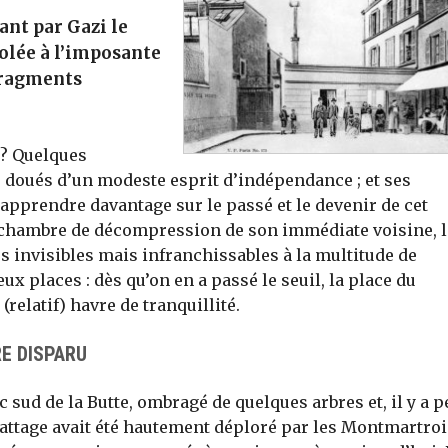
ant par Gazi le
ccolée à l’imposante
 fragments
 ? Quelques
 doués d’un modeste esprit d’indépendance ; et ses
n apprendre davantage sur le passé et le devenir de cet
 chambre de décompression de son immédiate voisine, l
nes invisibles mais infranchissables à la multitude de
eux places : dès qu’on en a passé le seuil, la place du
elatif) havre de tranquillité.
RE DISPARU
c sud de la Butte, ombragé de quelques arbres et, il y a p
battage avait été hautement déploré par les Montmartroi