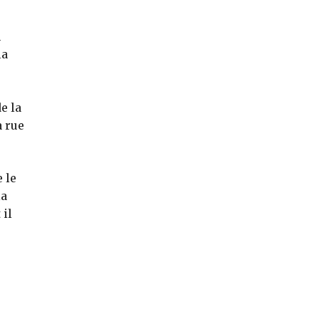
n
la
e la
a rue
 le
la
 il