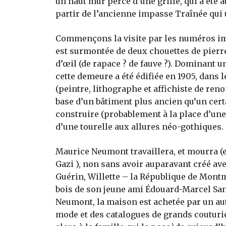
un haut mur percé d’une grille, qui a été a
partir de l’ancienne impasse Traînée qui un
Commençons la visite par les numéros impa
est surmontée de deux chouettes de pier
d’œil (de rapace ? de fauve ?). Dominant un
cette demeure a été édifiée en 1905, dans 
(peintre, lithographe et affichiste de reno
base d’un bâtiment plus ancien qu’un certai
construire (probablement à la place d’une 
d’une tourelle aux allures néo-gothiques.
Maurice Neumont travaillera, et mourra (e
Gazi ), non sans avoir auparavant créé av
Guérin, Willette – la République de Montm
bois de son jeune ami Édouard-Marcel Sand
Neumont, la maison est achetée par un autr
mode et des catalogues de grands couturier