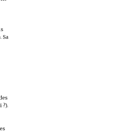
is
. Sa
 des
 ?).
ues