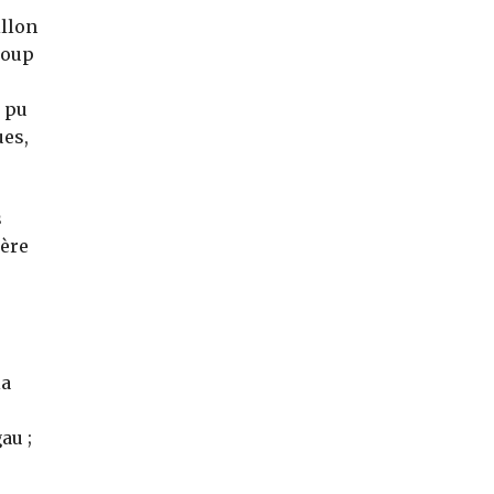
illon
coup
a pu
ues,
s
tère
e
la
au ;