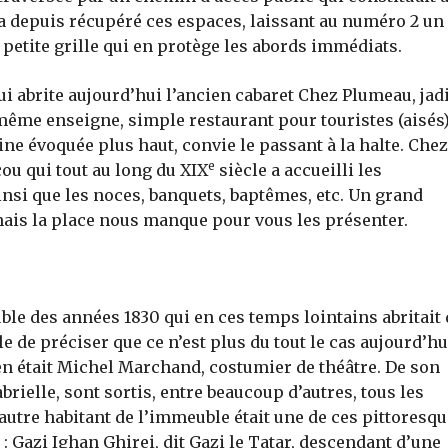
e a depuis récupéré ces espaces, laissant au numéro 2 un
ne petite grille qui en protège les abords immédiats.
i abrite aujourd’hui l’ancien cabaret Chez Plumeau, jad
a même enseigne, simple restaurant pour touristes (aisés)
ne évoquée plus haut, convie le passant à la halte. Chez
e
ou qui tout au long du XIX
siècle a accueilli les
nsi que les noces, banquets, baptêmes, etc. Un grand
ais la place nous manque pour vous les présenter.
le des années 1830 qui en ces temps lointains abritait
e de préciser que ce n’est plus du tout le cas aujourd’hui
 en était Michel Marchand, costumier de théâtre. De son
abrielle, sont sortis, entre beaucoup d’autres, tous les
tre habitant de l’immeuble était une de ces pittoresq
 Gazi Ighan Ghirei, dit Gazi le Tatar, descendant d’une