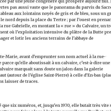
acée par une jeune congénère qui prospère aujourd’hui. 
t certes pas aussi vaste que le panorama du parvis du Sacr
tableau aux lointains noyés de gris et de bleu, sous un 
le nord depuis la place du Tertre ; par l’ouest en prenan
la rue Gabrielle, en montant la « rue » du Calvaire, un tr
ment où l’exploitation intensive du plâtre de la Butte pr
ager et lotir les anciens terrains de l’abbaye de
inte-Marie, avant d’emprunter son nom actuel à la rue-
arce qu’elle aboutissait à un calvaire, c’est-à-dire une
alvaire marquait sans doute un jalon dans la galerie
aut (autour de l’église Saint-Pierre) à celle d’En-bas (pla
 laisser de traces.
que six numéros, et, jusqu’en 1970, elle butait très vite 