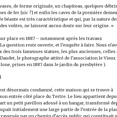
 vases, de forme originale, un chapiteau, quelques débri
es de fer [sic ?] et enfin les caves de la première deme
ée béante est très caractéristique et qui, par la nature de
s voûtes, ne laissent aucun doute sur leur origine. »
e sur place en 1887 – notamment après les travaux
a question reste ouverte, et l’enquête à faire. Nous n’a
 des trois fameuses statues, les plus anciennes, celles
Daudet, le photographe attitré de l’association le Vieux
one, prises en 1887 dans le jardin du presbytère ).
U
 est désormais condamné, cette maison qui se trouve à
son entrée côté place du Tertre. Le lieu appartient depu
part un petit pavillon adossé à un hangar, transformé de
upait initialement une large partie de l’entrée de la pla
 traversée par un chemin d’accès public qui constituait 