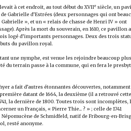
e
evait à cet endroit, au tout début du XVII
siècle, un pav
et de Gabrielle d’Estrées (deux personnages qui ont beau
e Gabrielle », et un « relais de chasse de Henri IV » ont
age). Après la mort du souverain, en 1610, ce pavillon 
arfois logé d’importants personnages. Deux des trois stat
ébuts du pavillon royal.
ntant une nymphe, est venue les rejoindre beaucoup plu
été du terrain passe à la commune, qui en fera le presby
Jahyer a fait d’autres étonnantes découvertes, notamment
 première datant de 1664, la deuxième (il a retrouvé cett
741, la dernière de 1800. Toutes trois sont incomplètes, 
erner un Français, « Pierre Thie... ? » ; celle de 1741
, Népomucène de Schmidfeld, natif de Fribourg-en-Brisg
nol, resté anonyme.