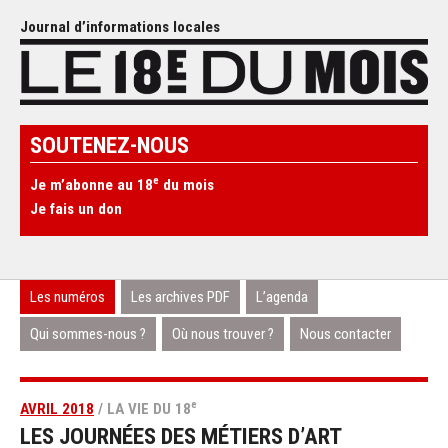
Journal d’informations locales
SOUTENEZ-NOUS
e
Je m’abonne au 18
du mois
Je fais un don
Les numéros
Les archives PDF
L’agenda
Qui sommes-nous ?
Où nous trouver ?
Nous contacter
e
AVRIL 2018
/ LA VIE DU 18
LES JOURNÉES DES MÉTIERS D’ART