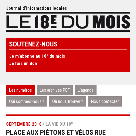
Journal d’informations locales
SOUTENEZ-NOUS
e
Je m’abonne au 18
du mois
Je fais un don
Les numéros
Les archives PDF
L’agenda
Qui sommes-nous ?
Où nous trouver ?
Nous contacter
e
SEPTEMBRE 2018
/ LA VIE DU 18
PLACE AUX PIÉTONS ET VÉLOS RUE