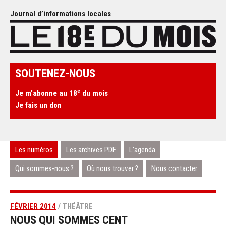
Journal d’informations locales
SOUTENEZ-NOUS
e
Je m’abonne au 18
du mois
Je fais un don
Les numéros
Les archives PDF
L’agenda
Qui sommes-nous ?
Où nous trouver ?
Nous contacter
FÉVRIER 2014
/ THÉÂTRE
NOUS QUI SOMMES CENT