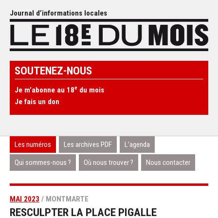
Journal d’informations locales
SOUTENEZ-NOUS
e
Je m’abonne au 18
du mois
Je fais un don
Les numéros
Les archives PDF
L’agenda
Qui sommes-nous ?
Où nous trouver ?
Nous contacter
MAI 2023
/ MONTMARTE
RESCULPTER LA PLACE PIGALLE