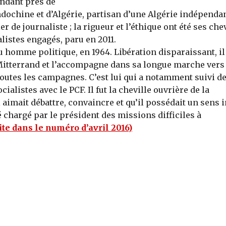
endant près de
’Indochine et d’Al­gérie, partisan d’une Algérie indépenda
er de journaliste ; la rigueur et l’éthique ont été ses ch
nalistes engagés, paru en 2011.
u homme politique, en 1964. Libération disparaissant, il
Mit­terrand et l’accompagne dans sa longue marche vers 
e toutes les campagnes. C’est lui qui a notamment suivi d
ialistes avec le PCF. Il fut la cheville ouvrière de la
l aimait débattre, convaincre et qu’il possédait un sens 
é chargé par le président des missions difficiles à
uite dans le numéro d’avril 2016)