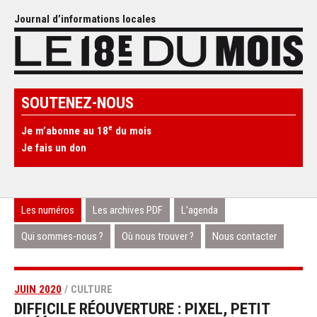
Journal d’informations locales
SOUTENEZ-NOUS
e
Je m’abonne au 18
du mois
Je fais un don
Les numéros
Les archives PDF
L’agenda
Qui sommes-nous ?
Où nous trouver ?
Nous contacter
JUIN 2020
/ CULTURE
DIFFICILE RÉOUVERTURE : PIXEL, PETIT