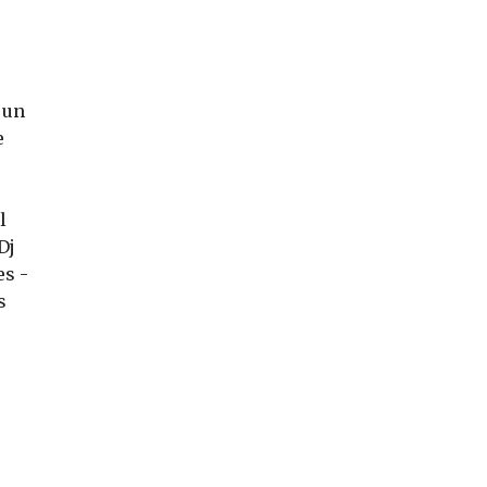
 un
e
l
Dj
es -
s