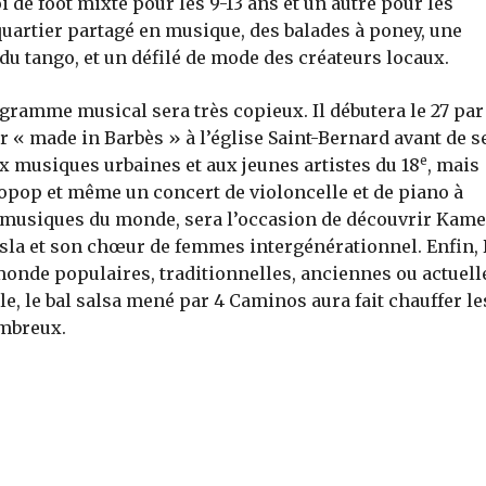
de foot mixte pour les 9-13 ans et un autre pour les
quartier partagé en musique, des balades à poney, une
du tango, et un défilé de mode des créateurs locaux.
ogramme musical sera très copieux. Il débutera le 27 par
Or « made in Barbès » à l’église Saint-Bernard avant de s
e
x musiques urbaines et aux jeunes artistes du 18
, mais
fropop et même un concert de violoncelle et de piano à
es musiques du monde, sera l’occasion de découvrir Kame
Asla et son chœur de femmes intergénérationnel. Enfin, 
nde populaires, traditionnelles, anciennes ou actuell
lle, le bal salsa mené par 4 Caminos aura fait chauffer le
ombreux.