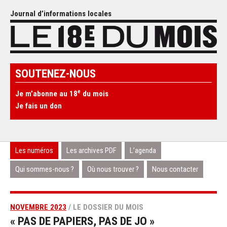
Journal d’informations locales
SOUTENEZ-NOUS
e
Je m’abonne au 18
du mois
Je fais un don
Les numéros
Les archives PDF
L’agenda
Qui sommes-nous ?
Où nous trouver ?
Nous contacter
NOVEMBRE 2023
/ LE DOSSIER DU MOIS
« PAS DE PAPIERS, PAS DE JO »