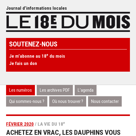
Journal d’informations locales
SOUTENEZ-NOUS
e
Je m’abonne au 18
du mois
Je fais un don
Les numéros
Les archives PDF
L’agenda
Qui sommes-nous ?
Où nous trouver ?
Nous contacter
e
FÉVRIER 2020
/ LA VIE DU 18
ACHETEZ EN VRAC, LES DAUPHINS VOUS