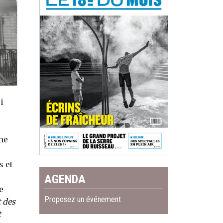
i
me
s et
AGENDA
e
Proposez un événement
t des
t