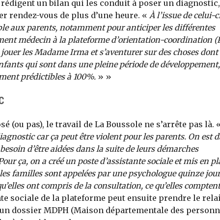
rédigent un bilan qui les conduit à poser un diagnostic,
r rendez-vous de plus d’une heure. «
À l’issue de celui-ci
ible aux parents, notamment pour anticiper les différentes
ement médecin à la plateforme d’orientation-coordination (
 jouer les Madame Irma et s’aventurer sur des choses dont
s enfants qui sont dans une pleine période de développement,
ement prédictibles à 100%.
» »
C
sé (ou pas), le travail de La Boussole ne s’arrête pas là. 
agnostic car ça peut être violent pour les parents. On est 
 besoin d’être aidées dans la suite de leurs démarches
Pour ça, on a créé un poste d’assistante sociale et mis en pl
les familles sont appelées par une psychologue quinze jou
 qu’elles ont compris de la consultation, ce qu’elles compten
te sociale de la plateforme peut ensuite prendre le relai
r un dossier MDPH (Maison départementale des person