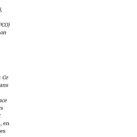
,
PCO)
 on
«
Ce
dans
ace
rs
t
, en
nes