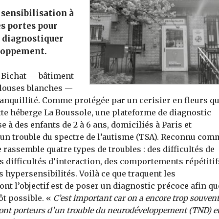
sensibilisation à
es portes pour
 diagnostiquer
loppement.
l Bichat — bâtiment
blouses blanches —
ranquillité. Comme protégée par un cerisier en fleurs qu
tte héberge La Boussole, une plateforme de diagnostic
 à des enfants de 2 à 6 ans, domiciliés à Paris et
à un trouble du spectre de l’autisme (TSA). Reconnu com
rassemble quatre types de troubles : des difficultés de
 difficultés d’interaction, des comportements répétitif
 hypersensibilités. Voilà ce que traquent les
nt l’objectif est de poser un diagnostic précoce afin qu
ôt possible. «
C’est important car on a encore trop souven
sont porteurs d’un trouble du neurodéveloppement (TND) e