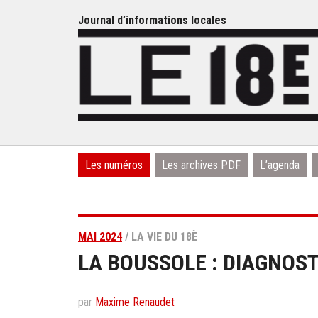
Journal d’informations locales
Les numéros
Les archives PDF
L’agenda
MAI 2024
/ LA VIE DU 18È
LA BOUSSOLE : DIAGNOST
par
Maxime Renaudet