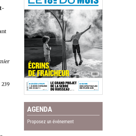
t-
ant
mier
 239
AGENDA
Proposez un événement