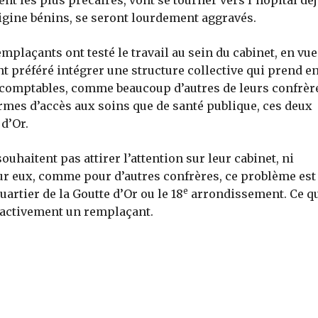
ent les plus précaires, vont se tourner vers l’hôpital dé
igine bénins, se seront lourdement aggravés.
laçants ont testé le travail au sein du cabinet, en vue
nt préféré intégrer une structure collective qui prend e
t comptables, comme beaucoup d’autres de leurs confrèr
rmes d’accès aux soins que de santé publique, ces deux
d’Or.
uhaitent pas attirer l’attention sur leur cabinet, ni
Pour eux, comme pour d’autres confrères, ce problème est
e
artier de la Goutte d’Or ou le 18
arrondissement. Ce qu
 activement un remplaçant.