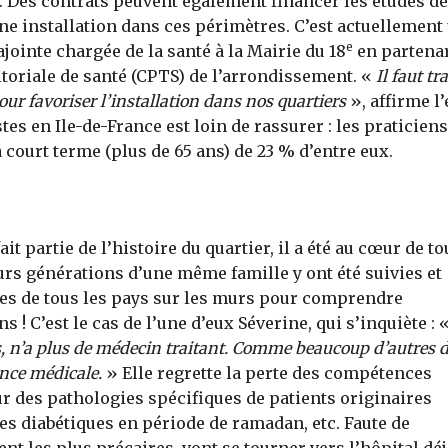
. Des contrats peuvent également financer les études d
une installation dans ces périmètres. C’est actuellement
e
ajointe chargée de la santé à la Mairie du 18
en partenar
toriale de santé (CPTS) de l’arrondissement. «
Il faut tra
ur favoriser l’installation dans nos quartiers
», affirme l’
es en Ile-de-France est loin de rassurer : les praticiens
à court terme (plus de 65 ans) de 23 % d’entre eux.
it partie de l’histoire du quartier, il a été au cœur de to
urs générations d’une même famille y ont été suivies et
tales de tous les pays sur les murs pour comprendre
 ! C’est le cas de l’une d’eux Séverine, qui s’inquiète : 
s, n’a plus de médecin traitant. Comme beaucoup d’autres 
ance médicale.
» Elle regrette la perte des compétences
 des pathologies spécifiques de patients originaires
des diabétiques en période de ramadan, etc. Faute de