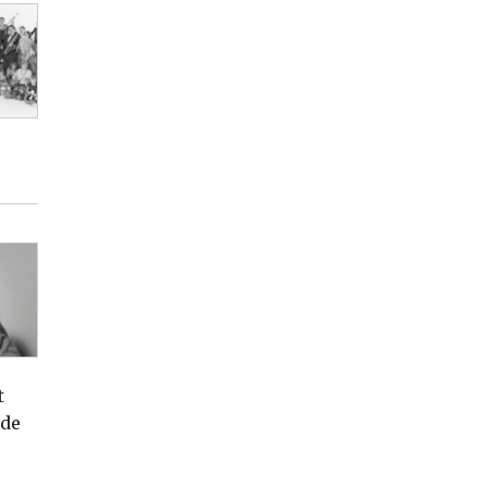
t
 de