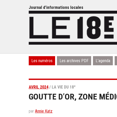
Journal d’informations locales
Les numéros
Les archives PDF
L’agenda
e
AVRIL 2024
/ LA VIE DU 18
GOUTTE D’OR, ZONE MÉD
par
Annie Katz