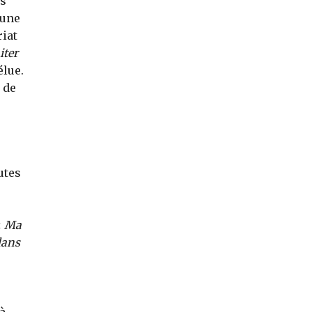
es
 une
iat
iter
élue.
 de
utes
«
Ma
dans