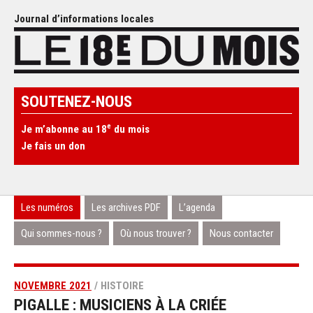
Journal d’informations locales
SOUTENEZ-NOUS
e
Je m’abonne au 18
du mois
Je fais un don
Les numéros
Les archives PDF
L’agenda
Qui sommes-nous ?
Où nous trouver ?
Nous contacter
NOVEMBRE 2021
/ HISTOIRE
PIGALLE : MUSICIENS À LA CRIÉE