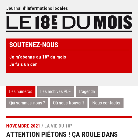
Journal d’informations locales
SOUTENEZ-NOUS
e
Je m’abonne au 18
du mois
Je fais un don
Les numéros
Les archives PDF
L’agenda
Qui sommes-nous ?
Où nous trouver ?
Nous contacter
e
NOVEMBRE 2021
/ LA VIE DU 18
ATTENTION PIÉTONS ! ÇA ROULE DANS