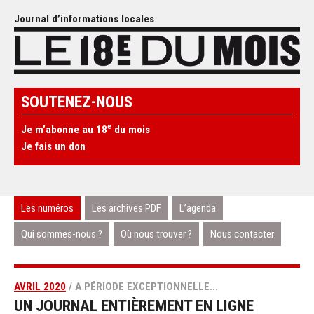
Journal d’informations locales
SOUTENEZ-NOUS
e
Je m’abonne au 18
du mois
Je fais un don
Les numéros
Les archives PDF
L’agenda
Qui sommes-nous ?
Où nous trouver ?
Nous contacter
AVRIL 2020
/ A PÉRIODE EXCEPTIONNELLE...
UN JOURNAL ENTIÈREMENT EN LIGNE